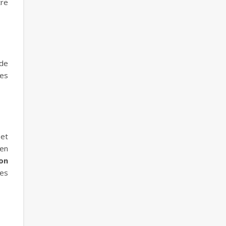
tre
 de
ces
et
 en
on
mes