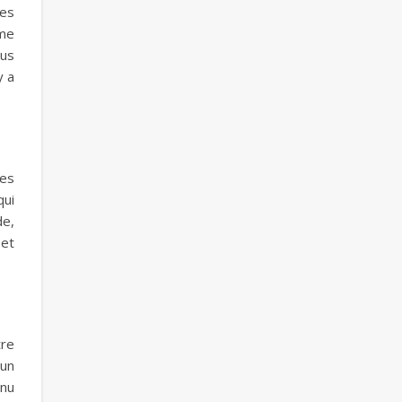
les
mme
lus
y a
res
qui
de,
 et
tre
 un
enu