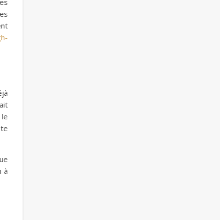
les
ées
ent
gh-
éjà
ait
 le
ste
que
n à