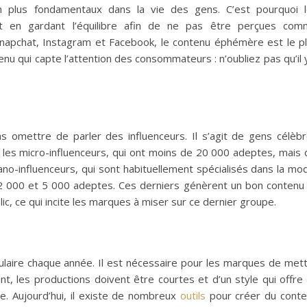
 plus fondamentaux dans la vie des gens. C’est pourquoi 
ut en gardant l’équilibre afin de ne pas être perçues co
apchat, Instagram et Facebook, le contenu éphémère est le p
enu qui capte l’attention des consommateurs : n’oubliez pas qu’il 
s omettre de parler des influenceurs. Il s’agit de gens célèb
si les micro-influenceurs, qui ont moins de 20 000 adeptes, mais 
ano-influenceurs, qui sont habituellement spécialisés dans la mo
e 2 000 et 5 000 adeptes. Ces derniers génèrent un bon contenu
ic, ce qui incite les marques à miser sur ce dernier groupe.
ulaire chaque année.
Il est nécessaire pour les marques de met
, les productions doivent être courtes et d’un style qui offre
e.
Aujourd’hui, il existe de nombreux
outils
pour créer du cont