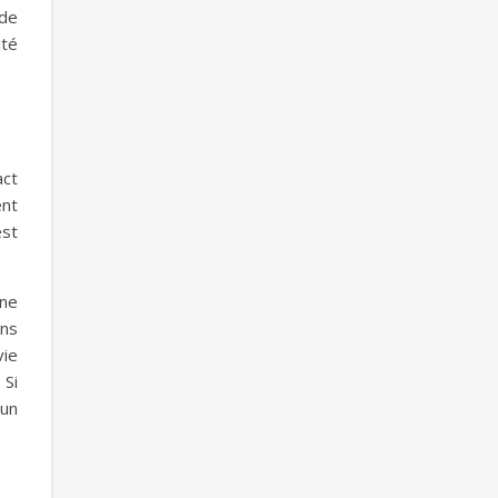
 de
ité
act
ent
est
 ne
ons
vie
 Si
 un