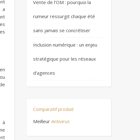
nt
Vente de l’OM : pourquoi la
) a
rumeur ressurgit chaque été
ant
des
sans jamais se concrétiser
des
Inclusion numérique : un enjeu
stratégique pour les réseaux
 en
d’agences
 ou
 de
Comparatif produit
Meilleur
Antivirus
s à
 ne
ent