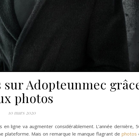
 sur Adopteunmec grâc
ux photos
10 mars 2020
s en ligne va augmenter considérablement. L’année dernière, 
 une plateforme. Mais on remarque le manque flagrant de
photos