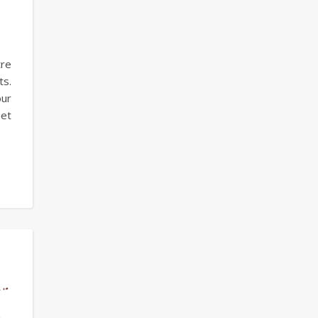
tre
ts.
our
 et