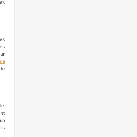
ifs
des
ies
sur
tml
 de
le.
ont
 un
ils